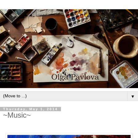
▼
Thursday, May 1, 2014
~Music~