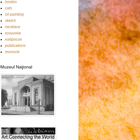
london
cats
oil painting
sketch
necklace
кишинёв
набросок
publications
monocle
Muzeul Naţional