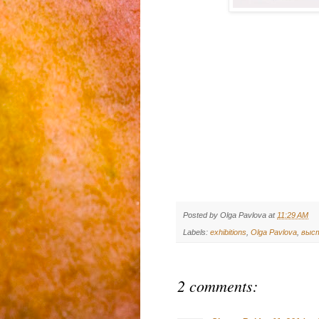
Posted by
Olga Pavlova
at
11:29 AM
Labels:
exhibitions
,
Olga Pavlova
,
выс
2 comments: