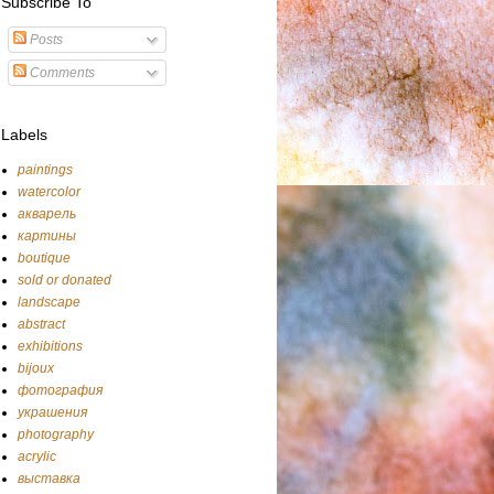
Subscribe To
Posts
Comments
Labels
paintings
watercolor
акварель
картины
boutique
sold or donated
landscape
abstract
exhibitions
bijoux
фотография
украшения
photography
acrylic
выставка