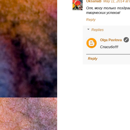
OksanaB
May 11, 2014 at 
Оля, могу только поздр
творческих успехов!
Reply
Replies
Olga Pavlova
Спасибо!!!!
Reply