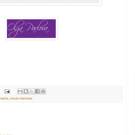
тавка
,
ольга павлова